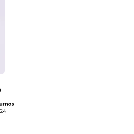
o
turnos
 24