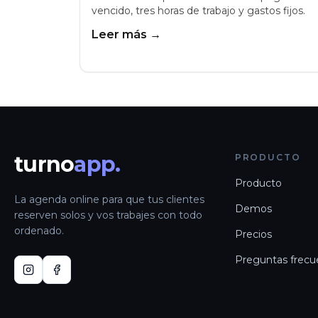
vencido, tres horas de trabajo y gastos fijos.
Leer más →
turno
app.
PRODUCTO
Producto
La agenda online para que tus clientes
Demos
reserven solos y vos trabajes con todo
ordenado.
Precios
Preguntas frecu