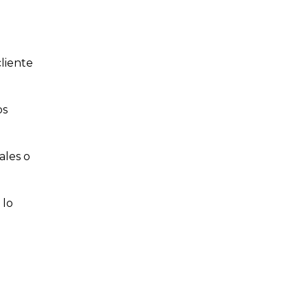
liente
os
ales o
 lo