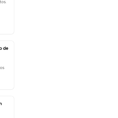
tos.
o de
mos
n