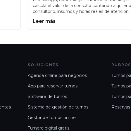
calculá el valor de la consulta contando alquiler d
consultorio, insumos y horas reales de atención.
Leer más →
SOLUCIONES
RUBRO
Agenda online para negocios
Turnos pa
App para reservar turnos
Turnos pa
Software de turnos
Turnos pa
entes
Sistema de gestión de turnos
Reservas
Gestor de turnos online
Turnero digital gratis