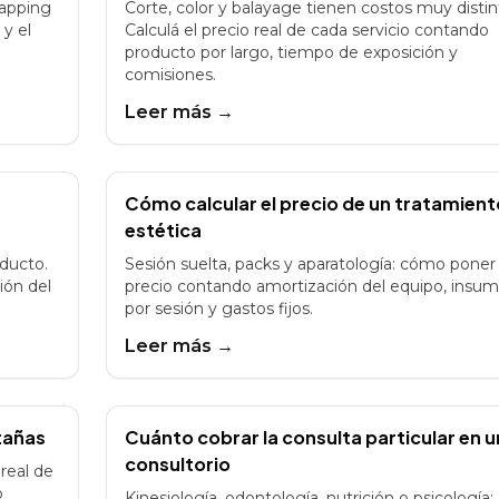
capping
Corte, color y balayage tienen costos muy distin
 y el
Calculá el precio real de cada servicio contando
producto por largo, tiempo de exposición y
comisiones.
Leer más →
Cómo calcular el precio de un tratamient
estética
oducto.
Sesión suelta, packs y aparatología: cómo poner
ión del
precio contando amortización del equipo, insu
por sesión y gastos fijos.
Leer más →
tañas
Cuánto cobrar la consulta particular en u
consultorio
 real de
o
Kinesiología, odontología, nutrición o psicología: