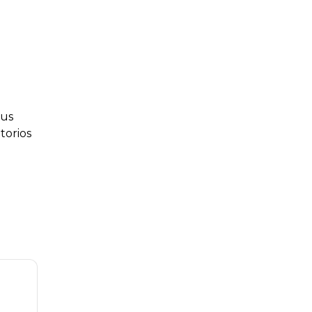
tus
torios