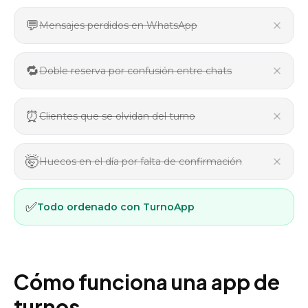
💬
Mensajes perdidos en WhatsApp
🔁
Doble reserva por confusión entre chats
⏰
Clientes que se olvidan del turno
🤯
Huecos en el día por falta de confirmación
✅
Todo ordenado con TurnoApp
Cómo funciona una app de
turnos