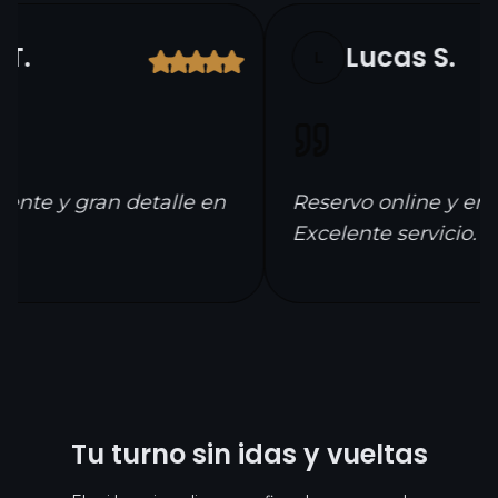
T.
Lucas S.
L
nte y gran detalle en
Reservo online y entr
Excelente servicio.
Tu turno sin idas y vueltas