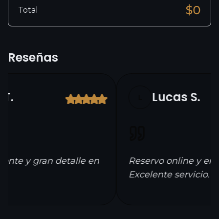
$
0
Total
Reseñas
T.
Lucas S.
L
nte y gran detalle en
Reservo online y entr
Excelente servicio.