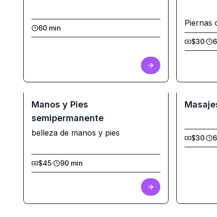
Piernas 
60 min
$30
·
6
Manos y Pies
Masaje
semipermanente
belleza de manos y pies
$30
·
6
$45
·
90 min