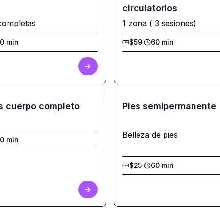
circulatorios
completas
1 zona ( 3 sesiones)
0 min
$59
·
60 min
s cuerpo completo
Pies semipermanente
Belleza de pies
0 min
$25
·
60 min