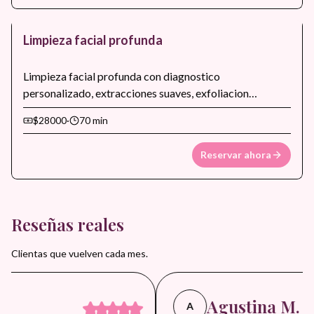
Limpieza facial profunda
Limpieza facial profunda con diagnostico
personalizado, extracciones suaves, exfoliacion
controlada, hidratacion intensiva y sellado final para
$28000
·
70 min
mejorar textura, luminosidad y uniformidad del tono.
Ideal para piel opaca, poros obstruidos o para preparar
Reservar ahora
el rostro antes de eventos especiales.
Reseñas reales
Clientas que vuelven cada mes.
Agustina M.
A