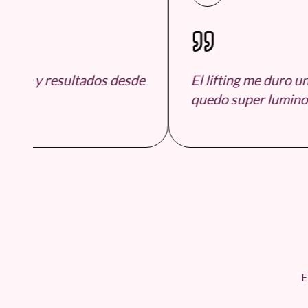
ble y resultados desde
El lifting me duro un m
.
quedo super luminosa
E