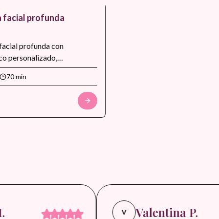
 facial profunda
facial profunda con
co personalizado,
nes suaves, exfoliacion
70 min
, hidratacion intensiva y
nal para mejorar textura,
ad y uniformidad del tono.
a piel opaca, poros obstruidos
parar el rostro antes de
speciales.
Valentina P.
V