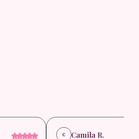
Camila R.
C