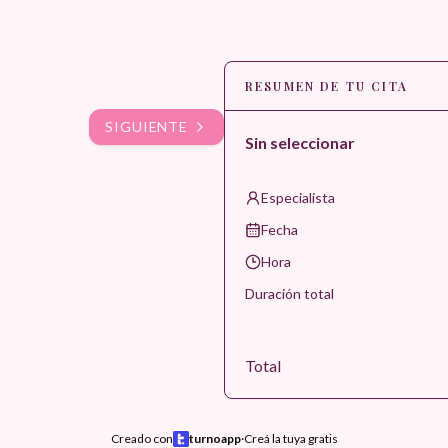
RESUMEN DE TU CITA
SIGUIENTE
Sin seleccionar
Especialista
Fecha
Hora
Duración total
Total
Creado con
turnoapp
·
Creá la tuya gratis