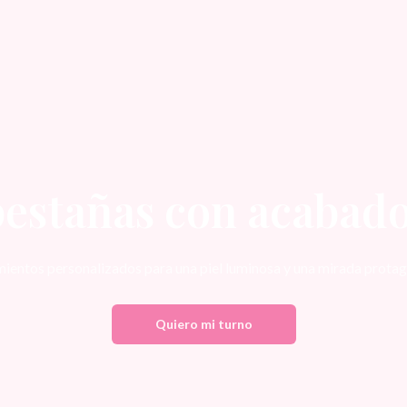
pestañas con acaba
ientos personalizados para una piel luminosa y una mirada protag
Quiero mi turno