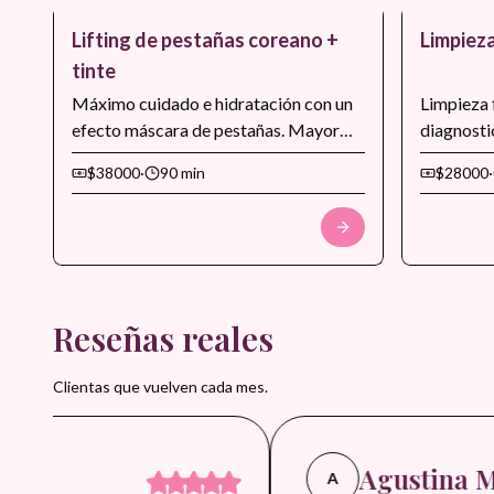
Lifting de pestañas coreano +
Limpieza
tinte
Máximo cuidado e hidratación con un
Limpieza 
efecto máscara de pestañas. Mayor
diagnosti
realce y definición.
extraccio
$38000
·
90 min
$28000
·
controlada
sellado fi
luminosid
Ideal par
o para pre
eventos e
Reseñas reales
Clientas que vuelven cada mes.
.
Agustina M.
A