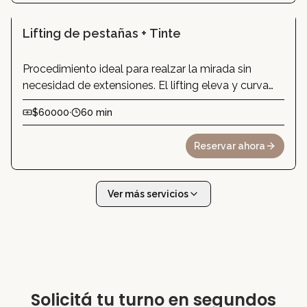
Lifting de pestañas + Tinte
Procedimiento ideal para realzar la mirada sin
necesidad de extensiones. El lifting eleva y curva
las pestañas naturales desde la raíz, logrando un
$60000
·
60 min
efecto más abierto y definido. Se complementa
con tinte, que intensifica el color para que se vean
Reservar ahora
más oscuras, largas y marcadas. El resultado es
natural, elegante y práctico: una mirada lista todos
los días, sin necesidad de máscara.
Ver más servicios
Solicitá tu turno en segundos