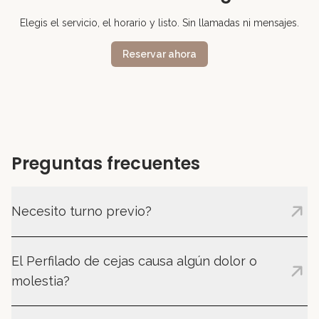
Elegis el servicio, el horario y listo. Sin llamadas ni mensajes.
Reservar ahora
Preguntas frecuentes
Necesito turno previo?
Sí, trabajamos exclusivamente con turno previo para
El Perfilado de cejas causa algún dolor o
brindar una atención personalizada y cuidada. Los
turnos pueden reservarse de forma online o a través de
molestia?
nuestro WhatsApp.
Depende de la sensibilidad de cada persona. En pieles