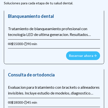
Soluciones para cada etapa de tu salud dental.
Blanqueamiento dental
Tratamiento de blanqueamiento profesional con
tecnologia LED de ultima generacion. Resultados
visibles desde la primera sesion, hasta 8 tonos mas
$55000
·
90 min
blancos.
Reservar ahora
Consulta de ortodoncia
Evaluacion para tratamiento con brackets o alineadores
invisibles. Incluye estudio de modelos, diagnostico
cefalometrico y presupuesto detallado.
$18000
·
45 min