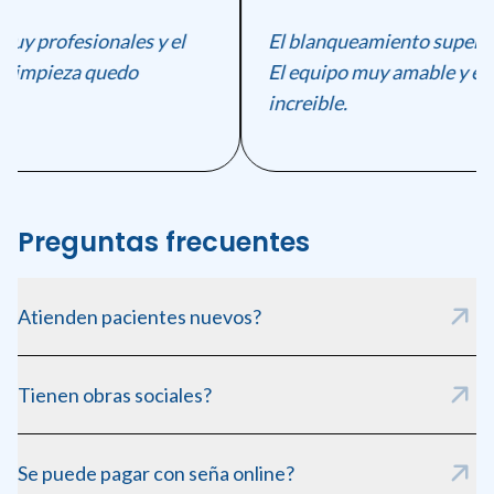
uy profesionales y el
El blanqueamiento supero m
 limpieza quedo
El equipo muy amable y el r
increible.
Preguntas frecuentes
Atienden pacientes nuevos?
Si, siempre recibimos pacientes nuevos. Pedí tu consulta
Tienen obras sociales?
inicial online.
Trabajamos con las principales obras sociales. Consulta en el
Se puede pagar con seña online?
turno.