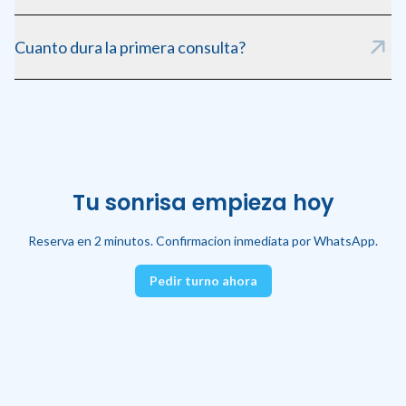
Si, al reservar podes abonar una seña para confirmar tu turno.
Cuanto dura la primera consulta?
Aproximadamente 40 minutos, incluyendo radiografia y
diagnostico completo.
Tu sonrisa empieza hoy
Reserva en 2 minutos. Confirmacion inmediata por WhatsApp.
Pedir turno ahora