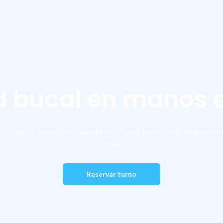
d bucal en manos 
sin esperas, atencion personalizada y tecnologia de ultima generaci
familia.
Reservar turno