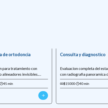
a de ortodoncia
Consulta y diagnostico
n para tratamiento con
Evaluacion completa del est
 alineadores invisibles.
con radiografia panoramica di
studio de modelos,
revision de encías, deteccio
45 min
$15000
·
40 min
co cefalometrico y
de caries y plan de tratamien
to detallado.
personalizado.