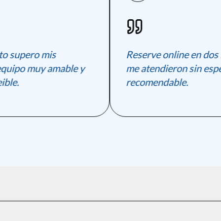
supero mis
Reserve online en dos min
quipo muy amable y
me atendieron sin esper
le.
recomendable.
ial online.