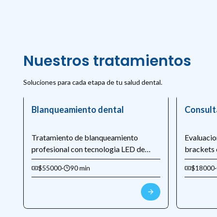
Nuestros tratamientos
Soluciones para cada etapa de tu salud dental.
Blanqueamiento dental
Consult
Tratamiento de blanqueamiento
Evaluacio
profesional con tecnologia LED de
brackets o
ultima generacion. Resultados visibles
Incluye e
$55000
·
90 min
$18000
·
desde la primera sesion, hasta 8 tonos
diagnosti
mas blancos.
presupues