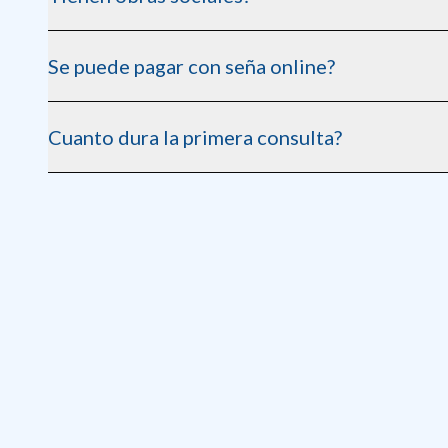
Trabajamos con las principales obras sociales. Consulta en 
Se puede pagar con seña online?
Si, al reservar podes abonar una seña para confirmar tu turn
Cuanto dura la primera consulta?
Aproximadamente 40 minutos, incluyendo radiografia y di