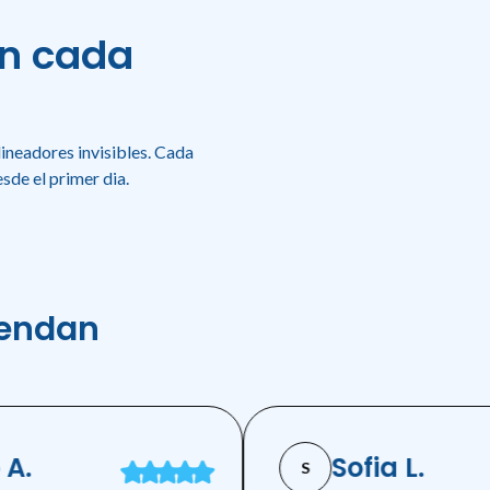
en cada
ineadores invisibles. Cada
sde el primer dia.
iendan
.
Sofia L.
S