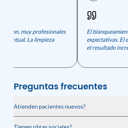
ncion, muy profesionales
El blanqueamiento 
 puntual. La limpieza
expectativas. El e
a.
el resultado increib
Preguntas frecuentes
Atienden pacientes nuevos?
Si, siempre recibimos pacientes nuevos. Pedí tu consulta inic
Tienen obras sociales?