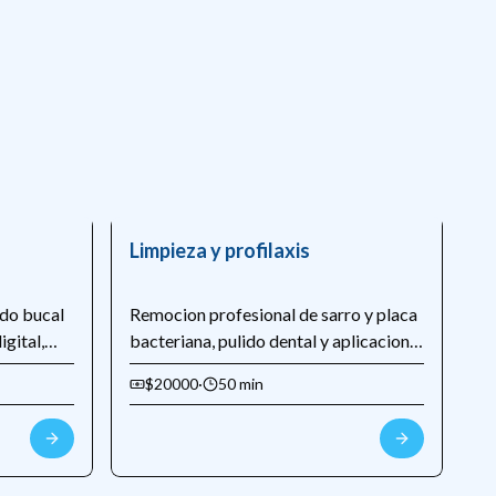
Limpieza y profilaxis
ado bucal
Remocion profesional de sarro y placa
gital,
bacteriana, pulido dental y aplicacion
n temprana
de fluor. Ideal para mantener la salud
$20000
·
50 min
to
bucal y prevenir enfermedades
periodontales.