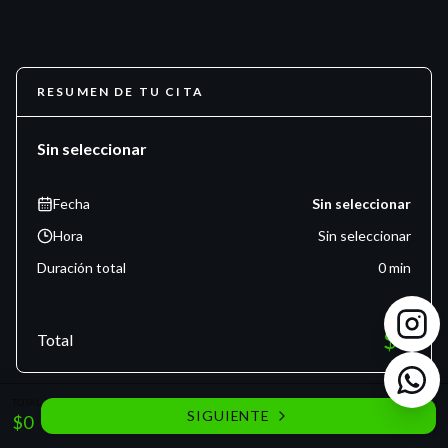
RESUMEN DE TU CITA
Sin seleccionar
Fecha
Sin seleccionar
Hora
Sin seleccionar
Duración total
0
min
$
0
Total
TOTAL
Creado con
turnoapp
·
Creá la tuya gratis
SIGUIENTE
$
0