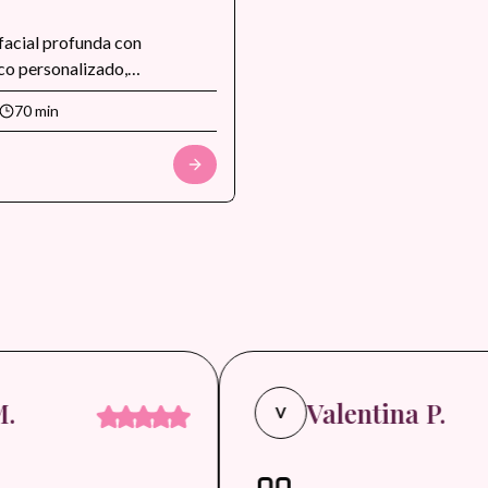
facial profunda con
co personalizado,
nes suaves, exfoliacion
70 min
, hidratacion intensiva y
nal para mejorar textura,
ad y uniformidad del tono.
a piel opaca, poros obstruidos
parar el rostro antes de
speciales.
Valentina P.
V