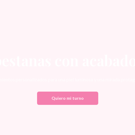
pestanas con acaba
ientos personalizados para una piel luminosa y una mirada protag
Quiero mi turno