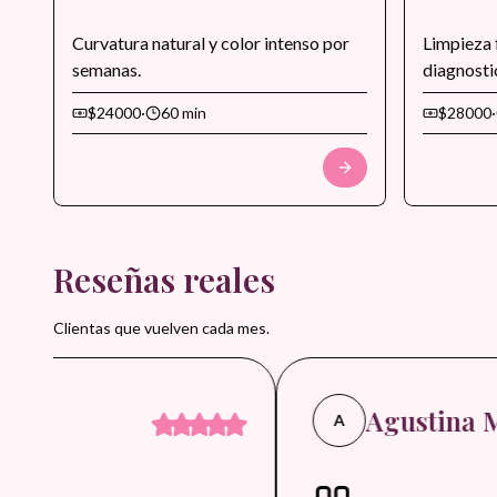
Curvatura natural y color intenso por
Limpieza 
semanas.
diagnosti
extraccio
$24000
·
60 min
$28000
·
controlada
sellado fi
luminosid
Ideal par
o para pre
eventos e
Reseñas reales
Clientas que vuelven cada mes.
R.
Agustina M.
A