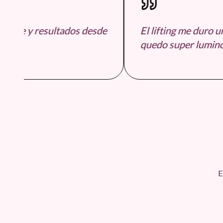
able y resultados desde
El lifting me duro un 
n.
quedo super luminos
E