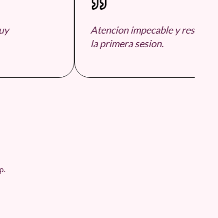
y
Atencion impecable y resultado
la primera sesion.
p.