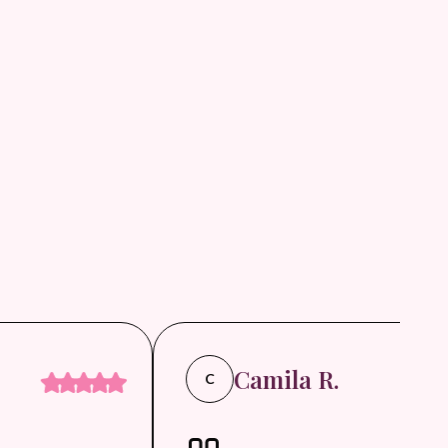
Camila R.
C