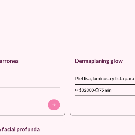
arrones
Dermaplaning glow
Piel lisa, luminosa y lista par
$32000
·
75 min
 facial profunda