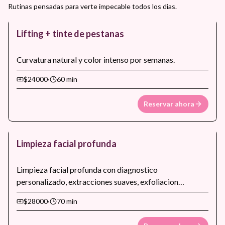
Rutinas pensadas para verte impecable todos los dias.
Lifting + tinte de pestanas
Curvatura natural y color intenso por semanas.
$24000
·
60 min
Reservar ahora
Limpieza facial profunda
Limpieza facial profunda con diagnostico
personalizado, extracciones suaves, exfoliacion
controlada, hidratacion intensiva y sellado final para
$28000
·
70 min
mejorar textura, luminosidad y uniformidad del tono.
Ideal para piel opaca, poros obstruidos o para preparar