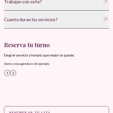
Trabajan con seña?
Si, para confirmar el turno y asegurar disponibilidad.
Cuanto duran los servicios?
Entre 60 y 75 minutos, segun el tratamiento.
Reserva tu turno
Elegi el servicio y horario que mejor te quede.
Demo: esta agenda es de ejemplo.
1
2
RESUMEN DE TU CITA