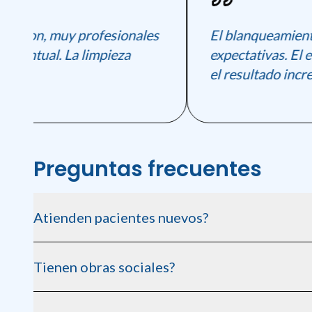
ncion, muy profesionales
El blanqueamiento
 puntual. La limpieza
expectativas. El e
a.
el resultado increib
Preguntas frecuentes
Atienden pacientes nuevos?
Si, siempre recibimos pacientes nuevos. Pedí tu consulta inic
Tienen obras sociales?
Trabajamos con las principales obras sociales. Consulta en 