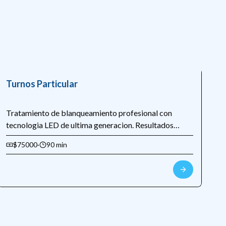
Turnos Particular
Tratamiento de blanqueamiento profesional con
tecnologia LED de ultima generacion. Resultados
visibles desde la primera sesion, hasta 8 tonos mas
$75000
·
90 min
blancos.