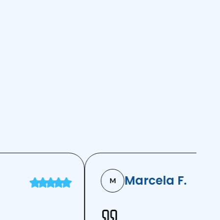
Marcela F.
M