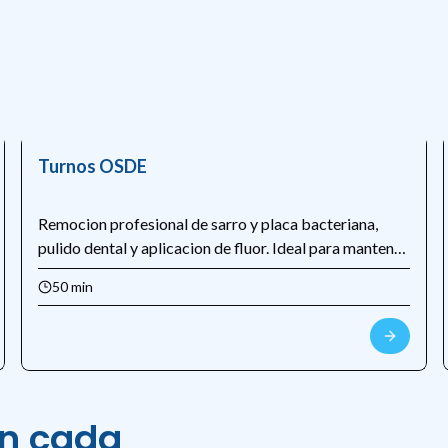
Turnos OSDE
Remocion profesional de sarro y placa bacteriana,
pulido dental y aplicacion de fluor. Ideal para mantener
la salud bucal y prevenir enfermedades periodontales.
50 min
en cada