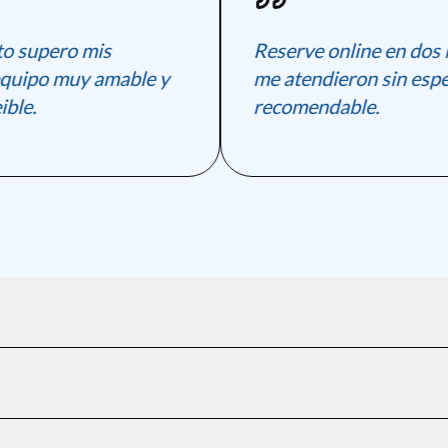
 supero mis
Reserve online en dos mi
quipo muy amable y
me atendieron sin esper
le.
recomendable.
ial online.
el turno.