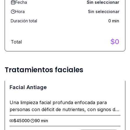
Fecha
Sin seleccionar
Hora
Sin seleccionar
Duración total
0
min
$
0
Total
Tratamientos faciales
Facial Antiage
Una limpieza facial profunda enfocada para
personas con déficit de nutrientes, con signos de
expresión marcados y sin brillo. Debe realizarse
$45000
·
90 min
cada 15 días ° Limpiamos la piel ° Exfoliamos °