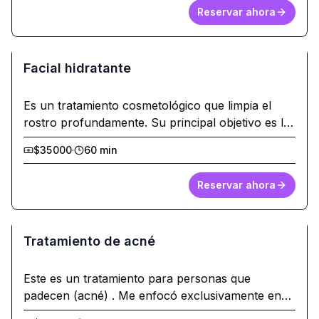
Hidratamos (Exosomas) ° Nutrimos °
Reservar ahora
Radiofrecuencia tri polar ° Drenaje linfático
manual
Facial hidratante
Es un tratamiento cosmetológico que limpia el
rostro profundamente. Su principal objetivo es la
hidratación cutanea , sin permitir su evaporación
$35000
·
60 min
mediante productos ricos en nutrientes, lo cual lo
hace especial para todo tipo de piel y todos los
Reservar ahora
foto tipos cutáneos . Puede realizarse todo el
año. (Puntas de diamante , extracciones)
Tratamiento de acné
Este es un tratamiento para personas que
padecen (acné) . Me enfocó exclusivamente en
esta afeccion y adapto el protocolo . Este