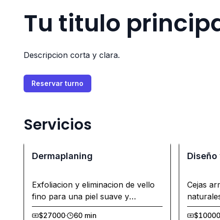
Tu titulo princip
Descripcion corta y clara.
Reservar turno
Servicios
Dermaplaning
Diseño 
Exfoliacion y eliminacion de vello
Cejas ar
fino para una piel suave y
naturale
luminosa. Resultados visibles al
$27000
·
60 min
$1000