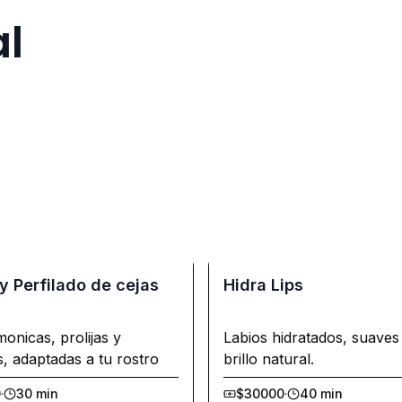
al
y Perfilado de cejas
Hidra Lips
monicas, prolijas y
Labios hidratados, suaves
s, adaptadas a tu rostro
brillo natural.
0
·
30 min
$30000
·
40 min