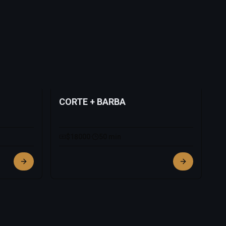
CORTE + BARBA
$18000
·
50 min