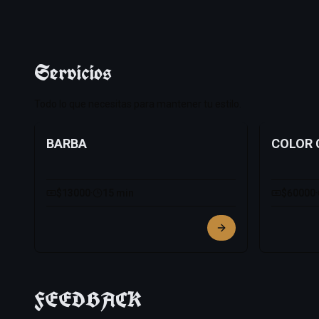
Servicios
Todo lo que necesitas para mantener tu estilo.
BARBA
COLOR
$13000
·
15 min
$60000
·
FEEDBACK