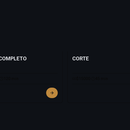
 COMPLETO
CORTE
120 min
$15000
·
45 min