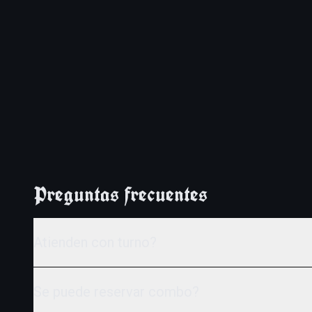
Preguntas frecuentes
Atienden con turno?
Si, trabajamos principalmente con reserva para evitar esp
Se puede reservar combo?