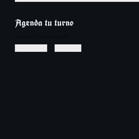
Si, tenemos corte + barba en una sola sesion.
Agenda tu turno
Reserva online en segundos.
Fecha y hora
Tus datos
1
2