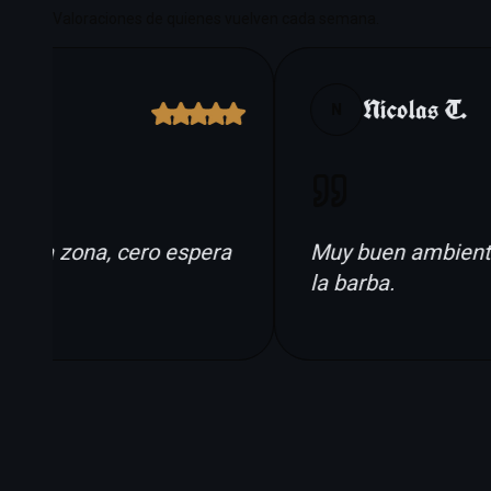
Valoraciones de quienes vuelven cada semana.
.
Nicolas T.
N
e la zona, cero espera
Muy buen ambiente y
la barba.