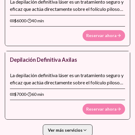
La depilación definitiva láser es un tratamiento seguro y
eficaz que actúa directamente sobre el folículo piloso
para reducir progresivamente el crecimiento del vello.
$6000
·
40 min
Con sesiones periódicas se obtiene una piel más suave,
libre de irritaciones causadas por métodos tradicionales
Reservar ahora
y con resultados duraderos. Puede realizarse en
distintas zonas del cuerpo y rostro, adaptándose a cada
tipo de piel y vello.
Depilación Definitiva Axilas
La depilación definitiva láser es un tratamiento seguro y
eficaz que actúa directamente sobre el folículo piloso
para reducir progresivamente el crecimiento del vello.
$7000
·
60 min
Con sesiones periódicas se obtiene una piel más suave,
libre de irritaciones causadas por métodos tradicionales
Reservar ahora
y con resultados duraderos. Puede realizarse en
distintas zonas del cuerpo y rostro, adaptándose a cada
tipo de piel y vello.
Ver más servicios