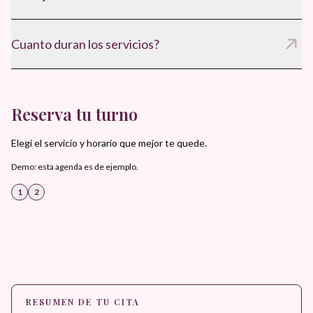
Si, para confirmar el turno y asegurar disponibilidad.
Cuanto duran los servicios?
Entre 60 y 120 minutos, segun el tratamiento.
Reserva tu turno
Elegi el servicio y horario que mejor te quede.
Demo: esta agenda es de ejemplo.
1
2
RESUMEN DE TU CITA