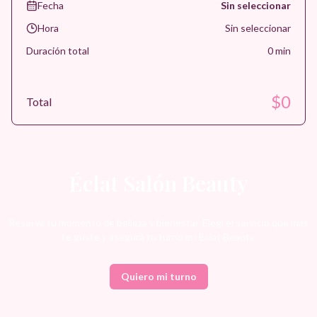
Fecha
Sin seleccionar
Hora
Sin seleccionar
Duración total
0
min
$
0
Total
Éclat Salón Beauty
Reservá tu momento de belleza y bienestar. Elegí el servicio que más
te guste y asegurá tu turno en Éclat Beauty.
Quiero mi turno