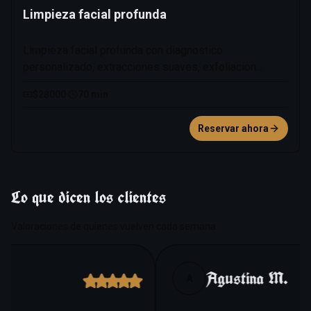
Limpieza facial profunda
Limpieza facial profunda con diagnostico
personalizado, extracciones suaves, exfoliacion
controlada, hidratacion intensiva y sellado final para
$28000
·
70 min
mejorar textura, luminosidad y uniformidad del tono.
Ideal para piel opaca, poros obstruidos o para preparar
Reservar ahora
el rostro antes de eventos especiales.
Lo que dicen los clientes
Valoraciones de quienes vuelven cada semana.
Agustina M.
A