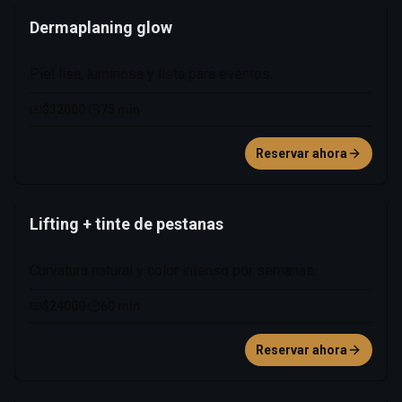
Dermaplaning glow
Piel lisa, luminosa y lista para eventos.
$32000
·
75 min
Reservar ahora
Lifting + tinte de pestanas
Curvatura natural y color intenso por semanas.
$24000
·
60 min
Reservar ahora