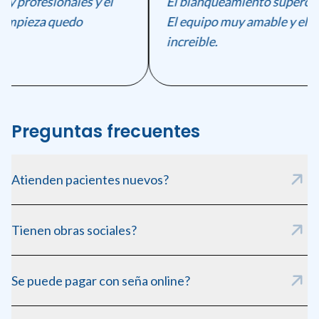
y profesionales y el
El blanqueamiento supero mi
limpieza quedo
El equipo muy amable y el re
increible.
Preguntas frecuentes
Atienden pacientes nuevos?
Si, siempre recibimos pacientes nuevos. Pedí tu consulta
Tienen obras sociales?
inicial online.
Trabajamos con las principales obras sociales. Consulta en el
Se puede pagar con seña online?
turno.
Si, al reservar podes abonar una seña para confirmar tu turno.