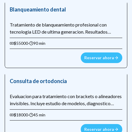
Blanqueamiento dental
Tratamiento de blanqueamiento profesional con
tecnologia LED de ultima generacion. Resultados
visibles desde la primera sesion, hasta 8 tonos mas
$55000
·
90 min
blancos.
Reservar ahora
Consulta de ortodoncia
Evaluacion para tratamiento con brackets o alineadores
invisibles. Incluye estudio de modelos, diagnostico
cefalometrico y presupuesto detallado.
$18000
·
45 min
Reservar ahora