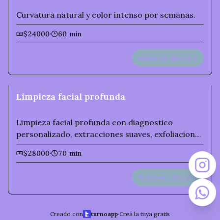
Curvatura natural y color intenso por semanas.
$24000
·
60 min
Reservar ahora
Limpieza facial profunda
Limpieza facial profunda con diagnostico
personalizado, extracciones suaves, exfoliacion
controlada, hidratacion intensiva y sellado final
$28000
·
70 min
para mejorar textura, luminosidad y uniformidad
del tono. Ideal para piel opaca, poros obstruidos
Reservar ahora
o para preparar el rostro antes de eventos
especiales.
Creado con
turnoapp
·
Creá la tuya gratis