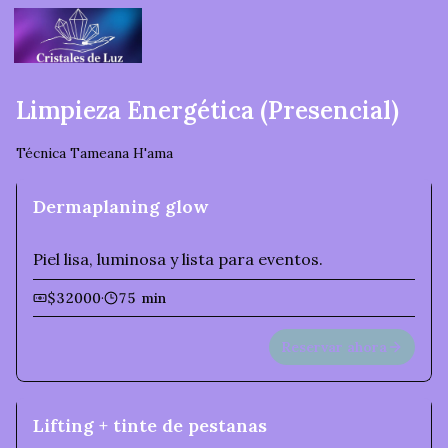
Limpieza Energética (Presencial)
Técnica Tameana H'ama
Dermaplaning glow
Piel lisa, luminosa y lista para eventos.
$32000
·
75 min
Reservar ahora
Lifting + tinte de pestanas