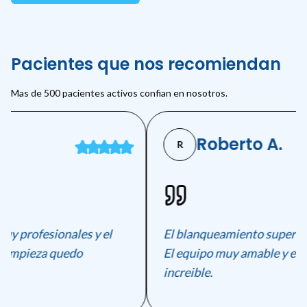
Pacientes que nos recomiendan
Mas de 500 pacientes activos confian en nosotros.
.
Roberto A.
R
uy profesionales y el
El blanqueamiento supero m
 limpieza quedo
El equipo muy amable y el r
increible.