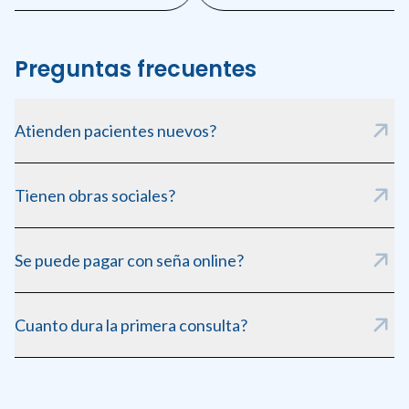
Preguntas frecuentes
Atienden pacientes nuevos?
Si, siempre recibimos pacientes nuevos. Pedí tu consulta
Tienen obras sociales?
inicial online.
Trabajamos con las principales obras sociales. Consulta en el
Se puede pagar con seña online?
turno.
Si, al reservar podes abonar una seña para confirmar tu turno.
Cuanto dura la primera consulta?
Aproximadamente 40 minutos, incluyendo radiografia y
diagnostico completo.