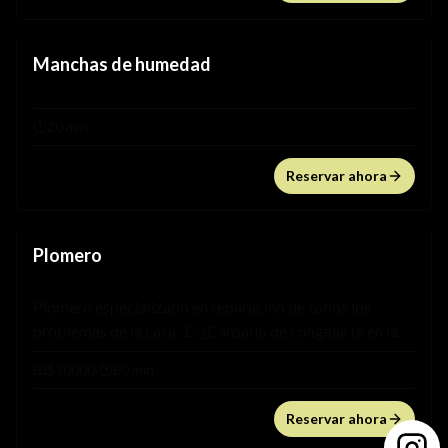
Manchas de humedad
20 min
Reservar ahora
Plomero
Plomero especializado en reparación de todos los
problemas de la casa. 1- ¿Cansado de congelarte en la
ducha?, Con nosotros vas a empezar a disfrutar de un
$30000
·
60 min
baño caliente y relajado. 2- ¿Estás harto de tardar 20min
más en bañarte porque sale poca agua en la ducha?, Con
Reservar ahora
nosotros vas a dejar de perder tiempo y el dolor de