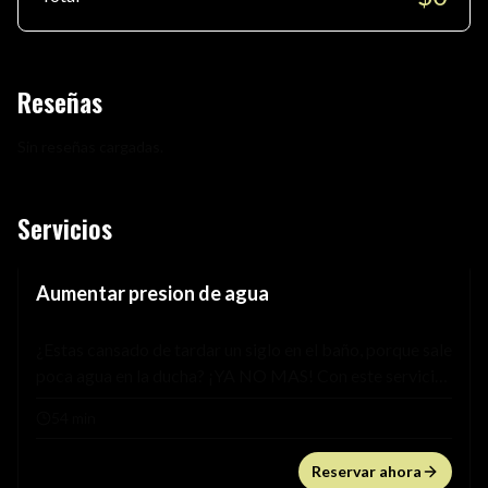
Reseñas
Sin reseñas cargadas.
Servicios
Aumentar presion de agua
¿Estas cansado de tardar un siglo en el baño, porque sale
poca agua en la ducha? ¡YA NO MAS! Con este servicio
vas a dejar de renegar mientras te bañas y/o lavas los
54 min
platos.
Reservar ahora