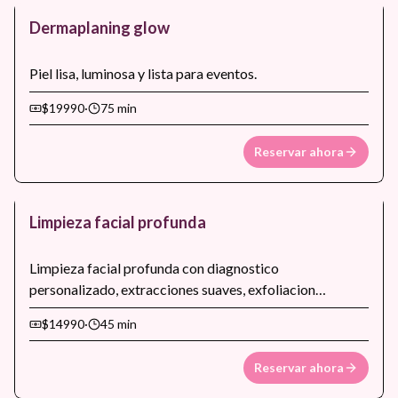
Dermaplaning glow
Piel lisa, luminosa y lista para eventos.
$19990
·
75 min
Reservar ahora
Limpieza facial profunda
Limpieza facial profunda con diagnostico
personalizado, extracciones suaves, exfoliacion
controlada, hidratacion intensiva y sellado final para
$14990
·
45 min
mejorar textura, luminosidad y uniformidad del tono.
Ideal para piel opaca, poros obstruidos o para preparar
Reservar ahora
el rostro antes de eventos especiales.