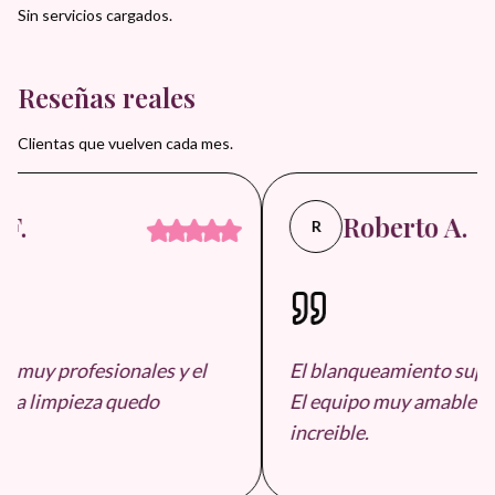
Sin servicios cargados.
Reseñas reales
Clientas que vuelven cada mes.
F.
Roberto A.
R
, muy profesionales y el
El blanqueamiento super
 La limpieza quedo
El equipo muy amable y e
increible.