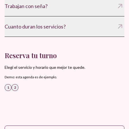
Trabajan con seña?
Si, para confirmar el turno y asegurar disponibilidad.
Cuanto duran los servicios?
Entre 60 y 75 minutos, segun el tratamiento.
Reserva tu turno
Elegi el servicio y horario que mejor te quede.
Demo: esta agenda es de ejemplo.
1
2